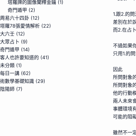
塔羅牌的圖像闡釋金鑰
(1)
奇門遁甲
(2)
1.跟2.
周易六十四卦
(12)
差別在於說
塔羅78張愛情解析
(22)
而2.在占
大六壬
(12)
大眾占卜
(9)
不過如果
奇門遁甲
(14)
只用1.的
客人也許要知道的
(41)
未分類
(1)
因此
每日一講
(62)
所問對象
術數學基礎知識
(29)
所問對象
陰陽師
(7)
他的行動
兩人未來
事體環境
可能的阻
雖然不一