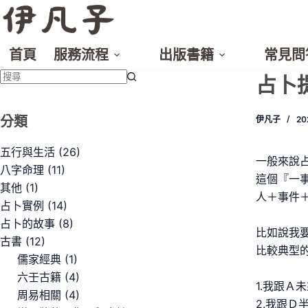
跳
至
主
首頁
服務流程
出版書籍
常見問
要
占卜
內
找
容
不
分類
伊凡子
2
到
符
五行與生活
(26)
一般來說
合
八字命理
(11)
這個『一
條
其他
(1)
人＋事件
件
占卜實例
(14)
的
占卜的故事
(8)
比如說我
結
古書
(12)
比較典型
果
儒家經典
(1)
六壬古籍
(4)
1.我跟Ａ
周易相關
(4)
2.我跟Ｄ