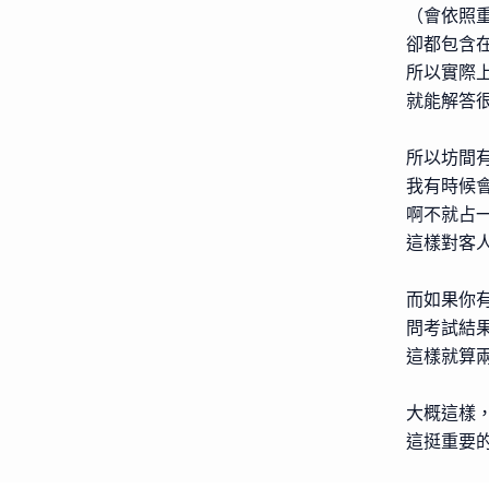
（會依照
卻都包含
所以實際
就能解答
所以坊間
我有時候
啊不就占
這樣對客
而如果你
問考試結
這樣就算
大概這樣
這挺重要