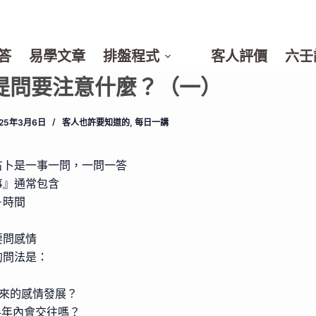
答
易學文章
排盤程式
客人評價
六壬
提問要注意什麼？（一）
025年3月6日
客人也許要知道的
,
每日一講
占卜是一事一問，一問一答
事』通常包含
＋時間
要問感情
的問法是：
未來的感情發展？
半年內會交往嗎？