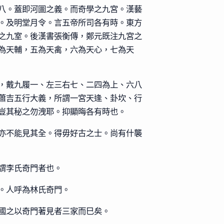
八。蓋即河圖之義。而奇學之九宮。漢藝
。及明堂月令。言五帝所司各有時。東方
之九室。後漢書張衡傳，鄭元既注九宮之
為天輔，五為天禽，六為天心，七為天
，戴九履一、左三右七、二四為上、六八
蕭吉五行大義，所謂一宮天逢、卦坎、行
豈其秘之勿洩耶。抑顯晦各有時也。
亦不能見其全。得毋好古之士。尚有什襲
謂李氏奇門者也。
。人呼為林氏奇門。
國之以奇門著見者三家而巳矣。