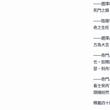
——選擇
死門之類
——陰陽
奇之生旺
——選擇
方為大吉
——奇門
也。如聞
瑟，刻舟
——奇門
看壬癸丙
頭緒紛然
釋義四十