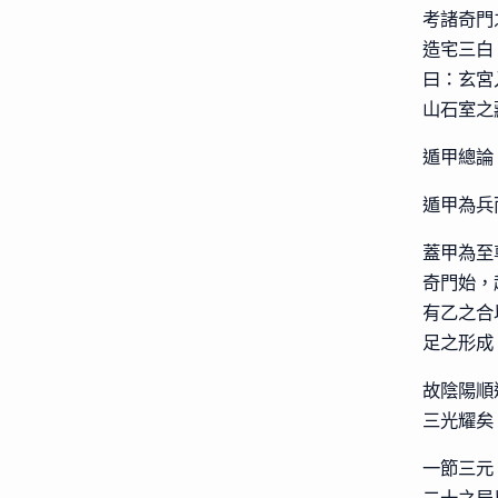
考諸奇門
造宅三白
曰：玄宮
山石室之
遁甲總論
遁甲為兵
蓋甲為至
奇門始，
有乙之合
足之形成
故陰陽順
三光耀矣
一節三元