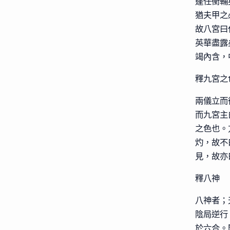
蓬任衝輔
猶夫甲之
故八宮曰
英華盡露
竭內含，
釋九宮之
兩儀立而
而九宮主
之色也。
灼，故不
見，故亦
釋八神
八神者；
陰局逆行
於六合。