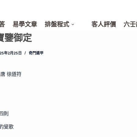
答
易學文章
排盤程式
客人評價
六壬
寶鑒御定
025年2月25日
奇門遁甲
 唐 徐道符
四則
釣叟歌