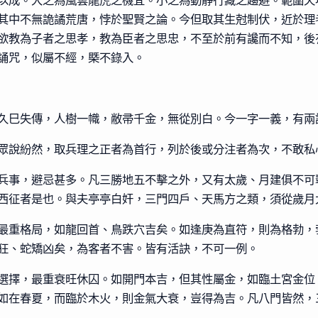
以成。大之為風雲龍虎之機宜。小之為動靜行藏之趨避。範圍天
其中不無詭譎荒唐，悖於聖賢之論。今但取其生尅制伏，近於理
欲教為子者之思孝，教為臣者之思忠，不至於前有讒而不知，後
誦咒，似屬不經，槩不錄入。
久巳失傳，人樹一幟，敝帚千金，無從別白。今一字一義，有兩
眾說紛然，取兵理之正者為首行，列於後或分注者為次，不敢私
兵事，避忌甚多。凡三勝地五不擊之外，又有太歲、月建俱不可
西征者是也。與夫亭亭白奸，三門四戶、天馬方之類，須從歲月
最重格局，如龍回首、鳥跌穴吉矣。如逢庚為直符，則為格勃，
狂、蛇矯凶矣，為客者不害。皆有活訣，不可一例。
選擇，最重衰旺休囚。如開門本吉，但其性屬金，如臨土宮金位
如在春夏，而臨於木火，則金氣大衰，豈得為吉。凡八門皆然，