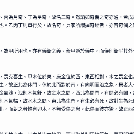
、丙為月奇、丁為星奇，故名三奇。然讀如奇偶之奇亦通，蓋戊
也。乙丙丁則單行矣，故名奇。兵家所謂握奇經者、亦音奇偶之
，為甲所用也。亦有儀衛之義。蓋甲遁於儀中，而儀則衛乎其外
，畏克喜生。甲木位於東、庚金位於西、東西相對，木之畏金也
生，故正北為休門。休於北而對於南，有向明而治之象，景者大
金氣洩，洩則木氣舒，故金水之間，西北為開門。有開必有闔，
則木氣暢，故水木之間、東北為生門。有生必有死，故對生為死
北，而對之者惟有卯木，不無受傷之患。此傷而彼亦驚，故正西