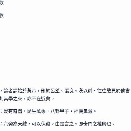
歌
歌
，論者謂始於黃帝，刪於呂望、張良。漢以前、往往散見於他書
則其學之來，亦不在近矣。
：爰有奇器，是生萬象，八卦甲子，神機鬼藏。
：六癸為天藏，可以伏藏。由是言之。即奇門之權輿也。