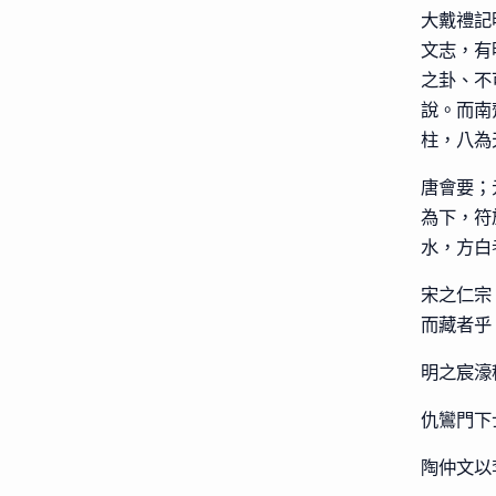
大戴禮記
文志，有
之卦、不
說。而南
柱，八為
唐會要；
為下，符
水，方白
宋之仁宗
而藏者乎
明之宸濠
仇鸞門下
陶仲文以