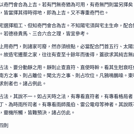
以奇門會合為上吉。若有門無奇猶為可用，有奇無門則當另擇矣
，皆當擇其得時得地，即為上吉。又不專重奇門也。
宅選擇粗工、但知奇門會合為吉。不知陽宅須與宅主生命，配合
。若德祿貴馬、三合六合之理，皆宜參考。
止用奇門，則諸家可廢，然亦須檢點，必當配合鬥首五行、太陽
。故造宅遷塟之家，往往有查至十餘年而後得，蓋欲求其純吉無
占法、要分動靜之用。靜則止查直符、直使時幹。看其生尅衰旺
南方之事、則占離位。聞北方之事、則占坎位。凡鴉鳴鵲噪。東
求劍者也。諸占例此。
占法，其說不一。如占天時之法，有專看直符者，有專看格局者
丁、為時雨所司者。有專看雨師風伯、雷公電母等神者。其說既
，靈機所觸，皆難預決，諸占仿此。
四則