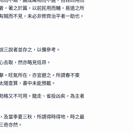
地而不過，曲成萬物而不遺。百姓曰用而
者，著之於篇，以前民用而輔，易道之所
有賊而不見，未必非修齊治平者一助也。
說三說者並存之，以備參考。
心去取，然亦略見低昂。
擊。旺氣所在，亦宜避之。所謂春不東
太陽查算，書中未能預載。
勃格又不可用。龍走、雀投凶矣，為主者
，及當季夏三秋，所謂得時得地，時之最
三奇亦然。