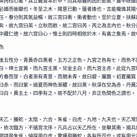
英芮柱心禽，其立義皆本於甲。而其取義則因於節氣。蓋甲既遁
必遁而後顯也。冬至之木、陽意已動。蓬者逢也，言能複逢其陽
任。春分則其氣益暢，故三宮曰衝，衝者動也。至於立夏。扶蘇
矣，故九宮曰英。立秋而斂，故二宮曰芮，芮之為言內也。秋分
中藏仁德，故六宮曰心。惟土則四時相依於木，有禽之象焉。故
色
後五性分，青黃赤白黑者，五方之正色。九宮之色有七，而色不
白。坤土宜黃，而九宮主黑。兌金主白，而九宮主赤。此從九宮
方春而芽，白者漸有青意、而猶未青，故曰碧、屬震。初夏屬巽
曰赤、而曰紫。過夏而神色漸穠，故曰黑。秋深在兌為赤、丹黃
曰白。黃主土，四季有之。故不配於八月，非正色間色之謂也。
天乙、螣蛇、太陰、六合、朱雀、白虎、九地、九天也。天乙常
，依次臨方，不循宮次序。凡兵占以天乙所在、坐擊其衝。揚兵
間諜用朱雀、偵探用白虎，驚擾用螣蛇，各有所司也。或有用元