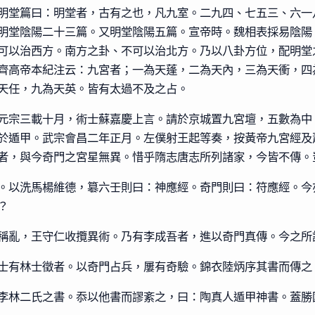
明堂篇曰：明堂者，古有之也，凡九室。二九四、七五三、六一
明堂陰陽二十三篇。又明堂陰陽五篇。宣帝時。魏相表採易陰陽
可以治西方。南方之卦、不可以治北方。乃以八卦方位，配明堂
齊高帝本紀注云：九宮者；一為天蓬，二為天內，三為天衝，四
天任，九為天英。皆有太過不及之占。
元宗三載十月，術士蘇嘉慶上言。請於京城置九宮壇，五數為中
於遁甲。武宗會昌二年正月。左僕射王起等奏，按黃帝九宮經及
者，與今奇門之宮星無異。惜乎隋志唐志所列諸家，今皆不傳。
。以洗馬楊維德，簒六壬則曰：神應經。奇門則曰：符應經。今
？
稱亂，王守仁收攬異術。乃有李成吾者，進以奇門真傳。今之所
士有林士徵者。以奇門占兵，屢有奇驗。錦衣陸炳序其書而傳之
李林二氏之書。忝以他書而謬紊之，曰：陶真人遁甲神書。蓋勝