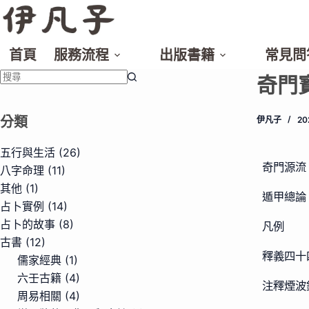
跳
至
主
首頁
服務流程
出版書籍
常見問
要
奇門
內
找
容
不
分類
伊凡子
2
到
符
五行與生活
(26)
合
奇門源流
八字命理
(11)
條
其他
(1)
遁甲總論
件
占卜實例
(14)
的
占卜的故事
(8)
凡例
結
古書
(12)
果
釋義四十
儒家經典
(1)
六壬古籍
(4)
注釋煙波
周易相關
(4)