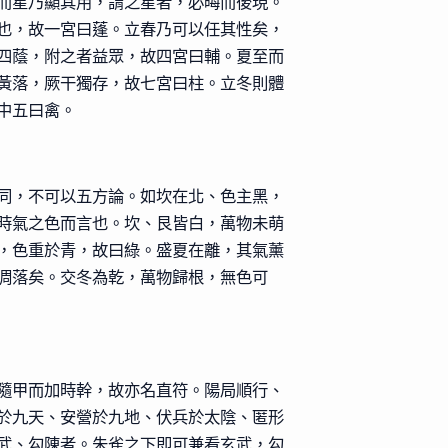
而星乃顯其用，謂之星者，必晦而後現。
也，故一宮曰蓬。立春乃可以任其性矣，
四蔭，附之者益眾，故四宮曰輔。夏至而
黃落，厥干獨存，故七宮曰柱。立冬則體
中五曰禽。
同，不可以五方論。如坎在北、色主黑，
時氣之色而言也。坎、艮皆白，萬物未萌
，色重於青，故曰綠。盛夏在離，其氣薰
凋落矣。交冬為乾，萬物歸根，無色可
隨甲而加時幹，故亦名直符。陽局順行、
於九天、安營於九地、伏兵於太陰、匿形
武、勾陳者。朱雀之下即可兼看玄武，勾