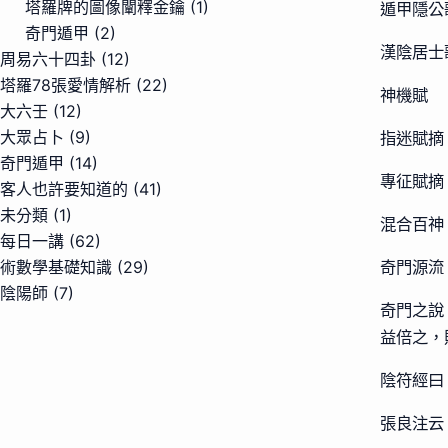
塔羅牌的圖像闡釋金鑰
(1)
遁甲隱公
奇門遁甲
(2)
漢陰居士
周易六十四卦
(12)
塔羅78張愛情解析
(22)
神機賦
大六壬
(12)
大眾占卜
(9)
指迷賦摘
奇門遁甲
(14)
專征賦摘
客人也許要知道的
(41)
未分類
(1)
混合百神
每日一講
(62)
術數學基礎知識
(29)
奇門源流
陰陽師
(7)
奇門之說
益倍之，
陰符經曰
張良注云