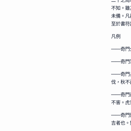
二十之局
不知。雖
未備。凡
至於書符
凡例
——奇門
——奇門
——奇門
伐，秋不
——奇門
不害。虎
——奇門
吉者也。