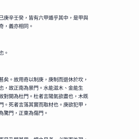
己庚辛壬癸，皆有六甲遁乎其中，是甲與
奇，義亦相同。
也。
甚矣。故用奇以制庚，庚制而退休於坎，
也，故正南為景門。水能滋木、金能生
故對開為杜門。杜者言陽氣欲盡也，木既
門。死者言落其實而取材也。庚欲犯甲，
為驚門，正東為傷門。