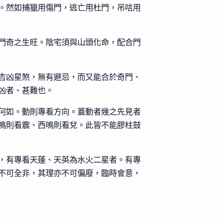
。然如捕獵用傷門，逃亡用杜門，吊唁用
門奇之生旺。陰宅須與山頭化命，配合門
吉凶星煞，無有避忌，而又能合於奇門、
凶者、甚難也。
何如。動則專看方向。蓋動者幾之先見者
鳴則看震、西鳴則看兌。此皆不能膠柱鼓
，有專看天蓬、天英為水火二星者。有專
不可全非，其理亦不可偏廢，臨時會意，