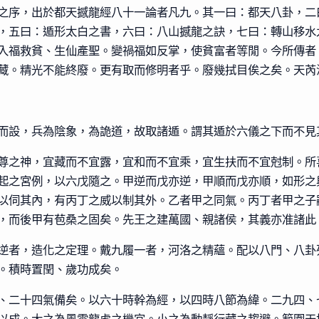
之序，出於都天撼龍經八十一論者凡九。其一曰：都天八卦，二
，五曰：遁形太白之書，六曰：八山撼龍之訣，七曰：轉山移水
入福救貧、生仙產聖。變禍福如反掌，使貧富者等閒。今所傳者
藏。精光不能終廢。更有取而修明者乎。廢幾拭目俟之矣。天芮
而設，兵為陰象，為詭道，故取諸遁。謂其遁於六儀之下而不見
尊之神，宜藏而不宜露，宜和而不宜乘，宜生扶而不宜尅制。所
起之宮例，以六戊隨之。甲逆而戊亦逆，甲順而戊亦順，如形之
以伺其內，有丙丁之威以制其外。乙者甲之同氣。丙丁者甲之子
，而後甲有苞桑之固矣。先王之建萬國、親諸侯，其義亦准諸此
逆者，造化之定理。戴九履一者，河洛之精蘊。配以八門、八卦
。積時置閏、歲功成矣。
、二十四氣備矣。以六十時幹為經，以四時八節為緯。二九四、