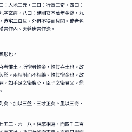
曰：人地三元，三曰：行軍三奇，四曰：
九字玄經，八曰：建國安基萬年金鏡，九
，造宅三白耳。外俱不得而見聞。或者名
漢書作內、天蓬唐書作逢。
其形也。
喜者惟土，所憎者惟金，惟其喜土也。故
與影。兩相附而不相離。惟其憎金也。故
嗣，如手足之衛腹心，臣子之衛君父。鼎
。
列矣。加以三盤、三才正矣。重以三奇、
七五三、六一八。相摩相蕩，而四千三百