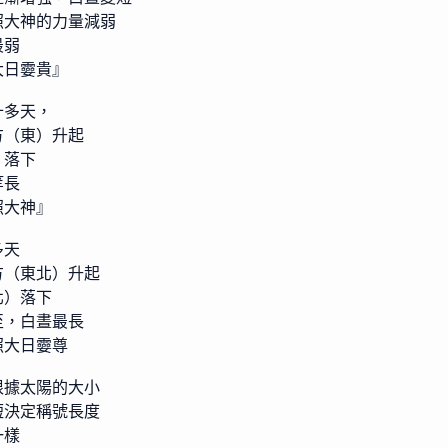
照大神的力量減弱
最弱
大日孁貴』
十多天，
方（東）升起
）落下
等長
照大神』
多天
方（東北）升起
北）落下
至，白晝最長
照大日孁尊
根據太陽的大小
短決定稱號長度
一樣