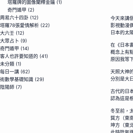
塔羅牌的圖像闡釋金鑰
(1)
奇門遁甲
(2)
周易六十四卦
(12)
今天來講
塔羅78張愛情解析
(22)
影視動漫
大六壬
(12)
日本的太
大眾占卜
(9)
在《日本
奇門遁甲
(14)
概念上有
客人也許要知道的
(41)
原因我等
未分類
(1)
每日一講
(62)
天照大神
術數學基礎知識
(29)
分別是大
陰陽師
(7)
古代的日
認為這是
冬至前，
巽方（東
坤方（東
此時陰氣