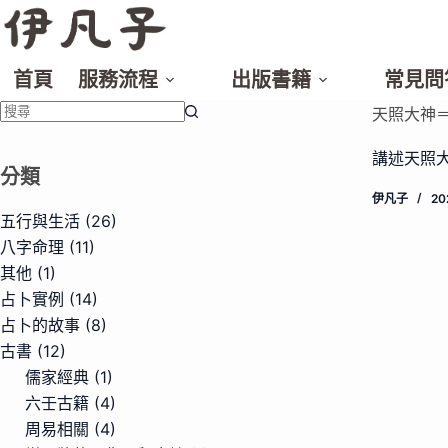
跳
至
主
首頁
服務流程
出版書籍
常見問
要
內
天照大神
容
找
講述天照
不
分類
到
伊凡子
2
符
五行與生活
(26)
合
八字命理
(11)
條
其他
(1)
件
占卜實例
(14)
的
占卜的故事
(8)
結
古書
(12)
果
儒家經典
(1)
六壬古籍
(4)
周易相關
(4)