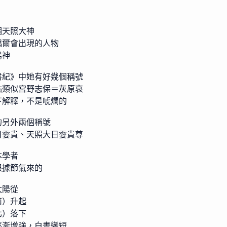
個天照大神
偶爾會出現的人物
陽神
書紀》中她有好幾個稱號
點類似宮野志保＝灰原哀
下解釋，不是唬爛的
的另外兩個稱號
日孁貴、天照大日孁貴尊
本學者
根據節氣來的
太陽從
南）升起
北）落下
逐漸增強，白晝變短