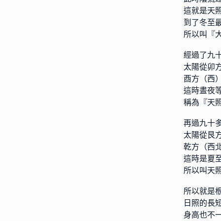
這就是天
到了冬至
所以叫『
經過了九
太陽從卯
酉方（西
這時晝夜
稱為『天
再過九十
太陽從艮
乾方（西
這時是夏
所以叫天
所以就是
日照的長
身高也不