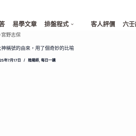
答
易學文章
排盤程式
客人評價
六壬
＝宮野志保
大神稱號的由來，用了個奇妙的比喻
025年7月17日
陰陽師
,
每日一講