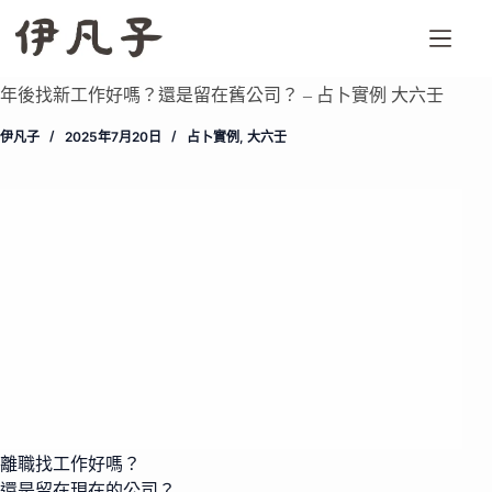
跳
至
主
要
年後找新工作好嗎？還是留在舊公司？ – 占卜實例 大六壬
內
伊凡子
2025年7月20日
占卜實例
,
大六壬
容
離職找工作好嗎？
還是留在現在的公司？