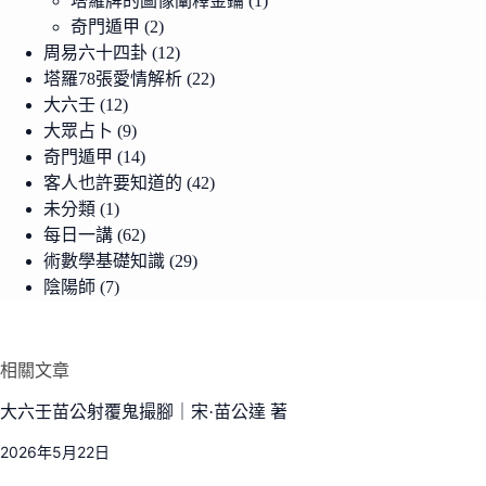
塔羅牌的圖像闡釋金鑰
(1)
奇門遁甲
(2)
周易六十四卦
(12)
塔羅78張愛情解析
(22)
大六壬
(12)
大眾占卜
(9)
奇門遁甲
(14)
客人也許要知道的
(42)
未分類
(1)
每日一講
(62)
術數學基礎知識
(29)
陰陽師
(7)
相關文章
大六壬苗公射覆鬼撮腳｜宋·苗公達 著
2026年5月22日