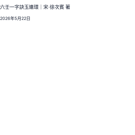
六壬一字訣玉連環｜宋·徐次賓 著
2026年5月22日