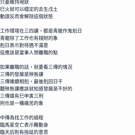
只要維持現狀
巳火就可以穩定的去生戊土
動謀反而會解除這個狀態
工作環境在三四課，都是青龍作鬼剋日
青龍除了工作也有錢財的象
剋日表示對待遇不滿意
這應該是當事人想離職的點
如果離職的話，就要看三傳的情況
三傳的發展是殃咎課
三傳連續相剋，最後剋回日干
聽殃咎課應該就知道發展是不好的
三傳還有巳申寅三刑
刑也是一種痛苦的象
中傳為找工作的過程
臨馬星空亡表示難動身
臨天后則有拖延的意思