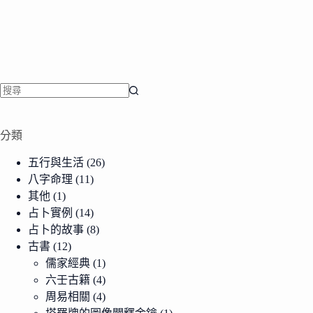
找
不
分類
到
符
五行與生活
(26)
合
八字命理
(11)
條
其他
(1)
件
占卜實例
(14)
的
占卜的故事
(8)
結
古書
(12)
果
儒家經典
(1)
六壬古籍
(4)
周易相關
(4)