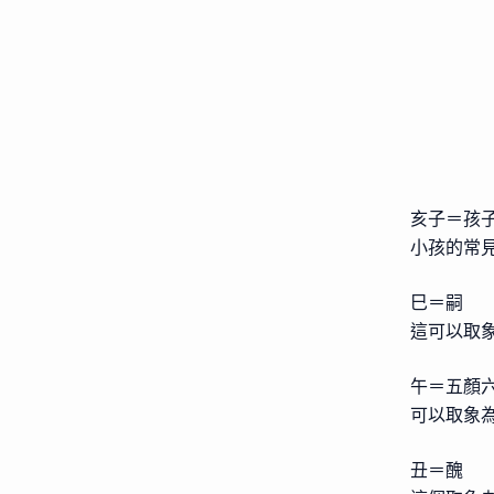
亥子＝孩
小孩的常
巳＝嗣
這可以取
午＝五顏
可以取象
丑＝醜