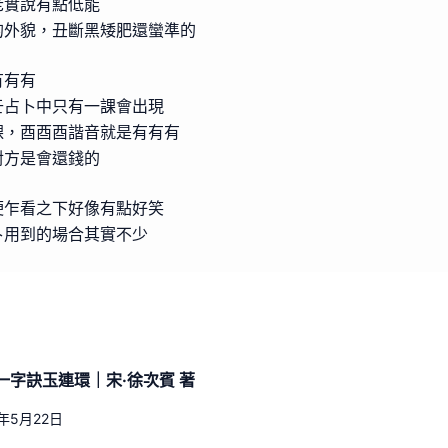
老實說有點低能
的外貌，丑斷黑矮肥還蠻準的
有有有
壬占卜中只有一課會出現
課，酉酉酉諧音就是有有有
對方是會還錢的
梗乍看之下好像有點好笑
卜用到的場合其實不少
一字訣玉連環｜宋·徐次賓 著
6年5月22日