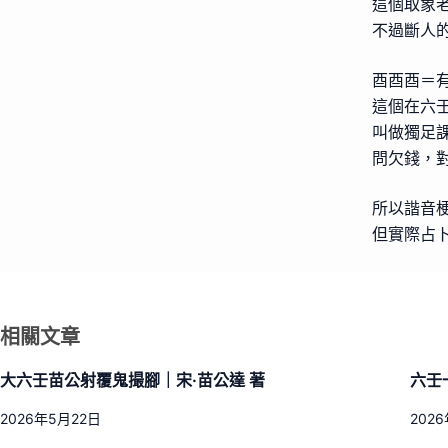
這個取象
不過斷人
酉酉酉＝
這個在六
叫做獨足
問欠錢，
所以諧音
但實際占
相關文章
大六壬苗公射覆鬼撮腳｜宋·苗公達 著
六壬
2026年5月22日
202