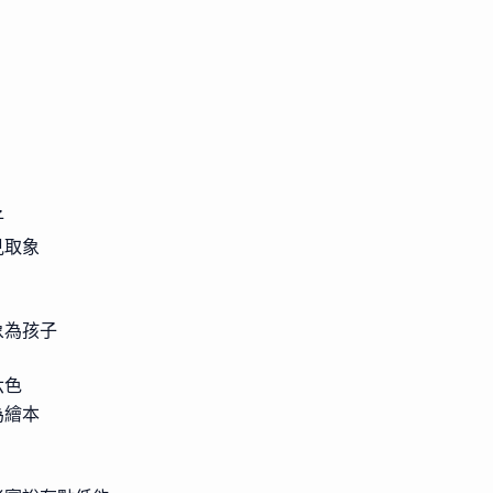
子
見取象
象為孩子
六色
為繪本