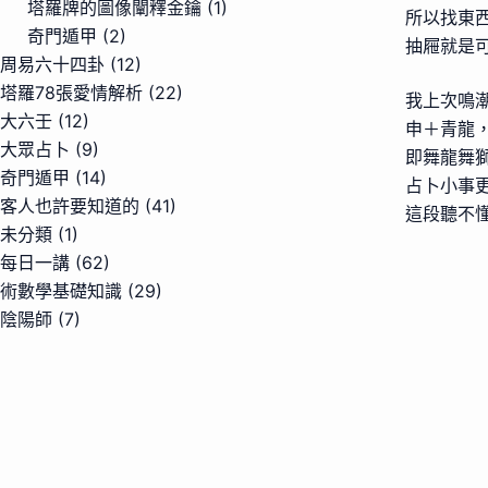
塔羅牌的圖像闡釋金鑰
(1)
所以找東
奇門遁甲
(2)
抽屜就是
周易六十四卦
(12)
塔羅78張愛情解析
(22)
我上次鳴
大六壬
(12)
申＋青龍
大眾占卜
(9)
即舞龍舞
奇門遁甲
(14)
占卜小事
客人也許要知道的
(41)
這段聽不
未分類
(1)
每日一講
(62)
術數學基礎知識
(29)
陰陽師
(7)