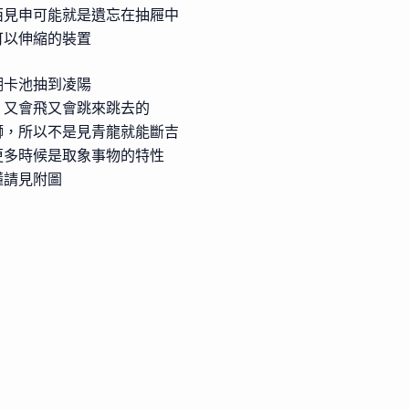
西見申可能就是遺忘在抽屜中
可以伸縮的裝置
潮卡池抽到凌陽
，又會飛又會跳來跳去的
獅，所以不是見青龍就能斷吉
更多時候是取象事物的特性
懂請見附圖