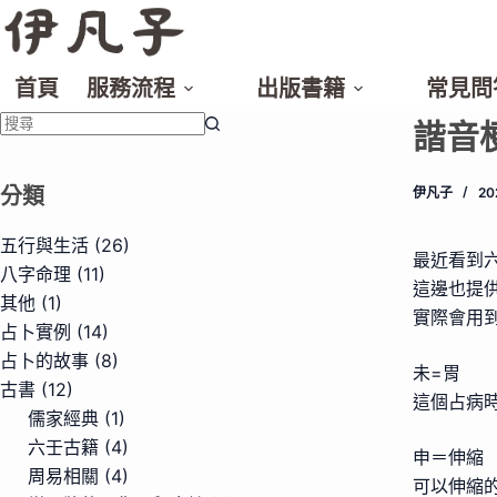
跳
至
主
首頁
服務流程
出版書籍
常見問
要
諧音
內
找
容
不
分類
伊凡子
2
到
符
五行與生活
(26)
最近看到
合
八字命理
(11)
這邊也提
條
其他
(1)
實際會用
件
占卜實例
(14)
的
占卜的故事
(8)
未=胃
結
古書
(12)
這個占病
果
儒家經典
(1)
六壬古籍
(4)
申＝伸縮
周易相關
(4)
可以伸縮