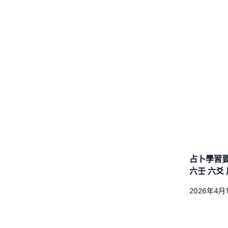
占卜學習要
六壬 六爻
2026年4月