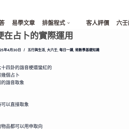
答
易學文章
排盤程式
客人評價
六壬
梗在占卜的實際運用
025年4月30日
五行與生活
,
大六壬
,
每日一講
,
術數學基礎知識
六十四卦的諧音梗還蠻紅的
供幾個占卜
到的諧音取象
時可以直接取象
的物品都可以用申取向