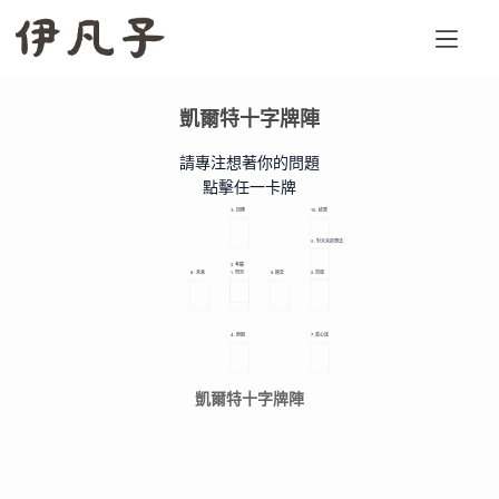
跳
至
主
要
凱爾特十字牌陣
內
容
請專注想著你的問題
點擊任一卡牌
3. 目標
10. 結果
9. 對未來的想法
2. 考驗
6. 未來
1. 現況
5. 過去
8. 周遭
4. 原因
7. 真心話
凱爾特十字牌陣