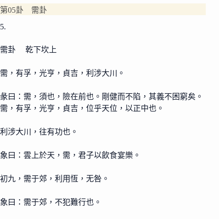
第05卦 需卦
5.
需卦 乾下坎上
需，有孚，光亨，貞吉，利涉大川。
彖曰：需，須也，險在前也。剛健而不陷，其義不困窮矣。
需，有孚，光亨，貞吉，位乎天位，以正中也。
利涉大川，往有功也。
象曰：雲上於天，需，君子以飲食宴樂。
初九，需于郊，利用恆，无咎。
象曰：需于郊，不犯難行也。