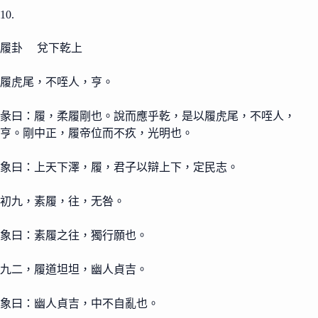
10.
履卦 兌下乾上
履虎尾，不咥人，亨。
彖曰：履，柔履剛也。說而應乎乾，是以履虎尾，不咥人，
亨。剛中正，履帝位而不疚，光明也。
象曰：上天下澤，履，君子以辯上下，定民志。
初九，素履，往，无咎。
象曰：素履之往，獨行願也。
九二，履道坦坦，幽人貞吉。
象曰：幽人貞吉，中不自亂也。