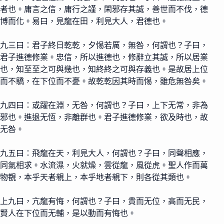
者也。庸言之信，庸行之謹，閑邪存其誠，善世而不伐，德
博而化。易曰，見龍在田，利見大人，君德也。
九三曰：君子終日乾乾，夕惕若厲，無咎，何謂也？子曰，
君子進德修業。忠信，所以進德也，修辭立其誠，所以居業
也，知至至之可與幾也，知終終之可與存義也。是故居上位
而不驕，在下位而不憂。故乾乾因其時而惕，雖危無咎矣。
九四曰：或躍在淵，无咎，何謂也？子曰，上下无常，非為
邪也。進退无恆，非離群也。君子進德修業，欲及時也，故
无咎。
九五曰：飛龍在天，利見大人，何謂也？子曰，同聲相應，
同氣相求。水流濕，火就燥，雲從龍，風從虎。聖人作而萬
物覩，本乎天者親上，本乎地者親下，則各從其類也。
上九曰，亢龍有悔，何謂也？子曰，貴而无位，高而无民，
賢人在下位而无輔，是以動而有悔也。