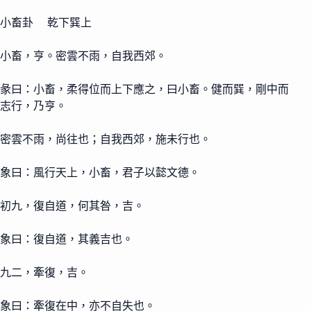
小畜卦 乾下巽上
小畜，亨。密雲不雨，自我西郊。
彖曰：小畜，柔得位而上下應之，曰小畜。健而巽，剛中而
志行，乃亨。
密雲不雨，尚往也；自我西郊，施未行也。
象曰：風行天上，小畜，君子以懿文德。
初九，復自道，何其咎，吉。
象曰：復自道，其義吉也。
九二，牽復，吉。
象曰：牽復在中，亦不自失也。