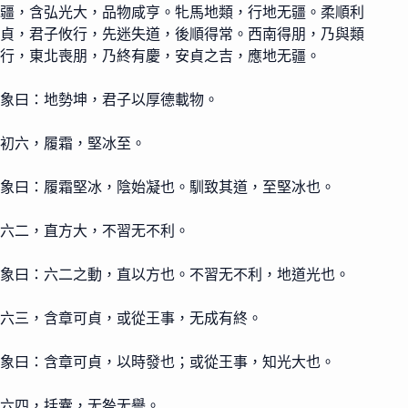
疆，含弘光大，品物咸亨。牝馬地類，行地无疆。柔順利
貞，君子攸行，先迷失道，後順得常。西南得朋，乃與類
行，東北喪朋，乃終有慶，安貞之吉，應地无疆。
象曰：地勢坤，君子以厚德載物。
初六，履霜，堅冰至。
象曰：履霜堅冰，陰始凝也。馴致其道，至堅冰也。
六二，直方大，不習无不利。
象曰：六二之動，直以方也。不習无不利，地道光也。
六三，含章可貞，或從王事，无成有終。
象曰：含章可貞，以時發也；或從王事，知光大也。
六四，括囊，无咎无譽。