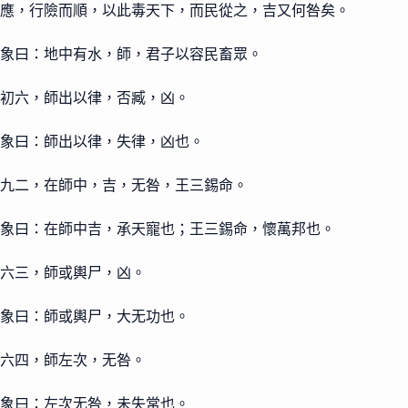
應，行險而順，以此毒天下，而民從之，吉又何咎矣。
象曰：地中有水，師，君子以容民畜眾。
初六，師出以律，否臧，凶。
象曰：師出以律，失律，凶也。
九二，在師中，吉，无咎，王三錫命。
象曰：在師中吉，承天寵也；王三錫命，懷萬邦也。
六三，師或輿尸，凶。
象曰：師或輿尸，大无功也。
六四，師左次，无咎。
象曰：左次无咎，未失常也。