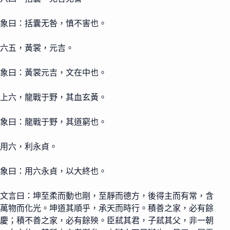
象曰：括囊无咎，慎不害也。
六五，黃裳，元吉。
象曰：黃裳元吉，文在中也。
上六，龍戰于野，其血玄黃。
象曰：龍戰于野，其道窮也。
用六，利永貞。
象曰：用六永貞，以大終也。
文言曰：坤至柔而動也剛，至靜而德方，後得主而有常，含
萬物而化光。坤道其順乎，承天而時行。積善之家，必有餘
慶；積不善之家，必有餘殃。臣弒其君，子弒其父，非一朝