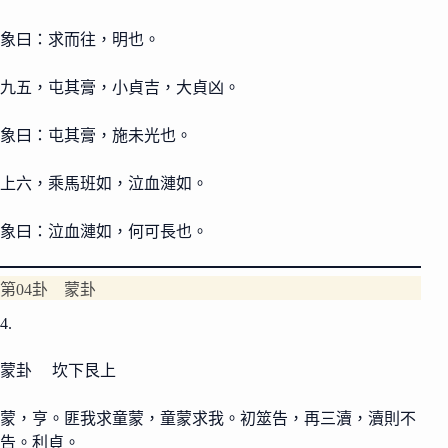
象曰：求而往，明也。
九五，屯其膏，小貞吉，大貞凶。
象曰：屯其膏，施未光也。
上六，乘馬班如，泣血漣如。
象曰：泣血漣如，何可長也。
第04卦 蒙卦
4.
蒙卦 坎下艮上
蒙，亨。匪我求童蒙，童蒙求我。初筮告，再三瀆，瀆則不
告。利貞。