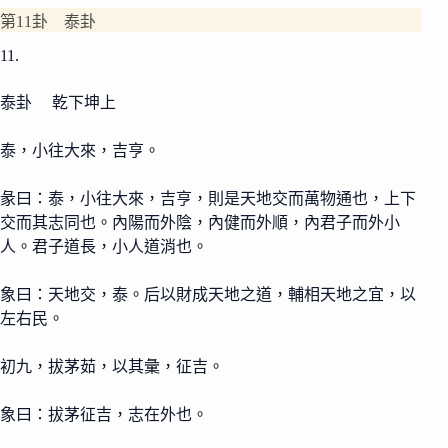
第11卦 泰卦
11.
泰卦 乾下坤上
泰，小往大來，吉亨。
彖曰：泰，小往大來，吉亨，則是天地交而萬物通也，上下
交而其志同也。內陽而外陰，內健而外順，內君子而外小
人。君子道長，小人道消也。
象曰：天地交，泰。后以財成天地之道，輔相天地之宜，以
左右民。
初九，拔茅茹，以其彙，征吉。
象曰：拔茅征吉，志在外也。