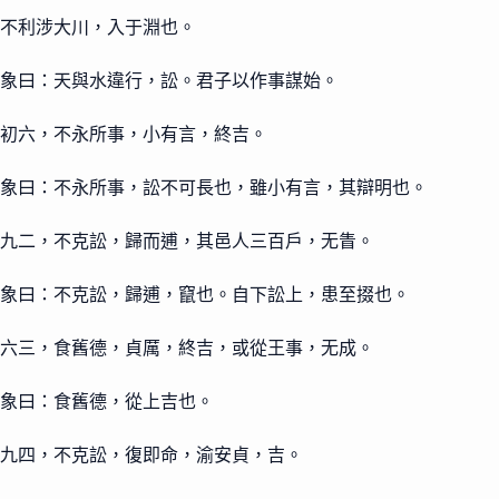
不利涉大川，入于淵也。
象曰：天與水違行，訟。君子以作事謀始。
初六，不永所事，小有言，終吉。
象曰：不永所事，訟不可長也，雖小有言，其辯明也。
九二，不克訟，歸而逋，其邑人三百戶，无眚。
象曰：不克訟，歸逋，竄也。自下訟上，患至掇也。
六三，食舊德，貞厲，終吉，或從王事，无成。
象曰：食舊德，從上吉也。
九四，不克訟，復即命，渝安貞，吉。