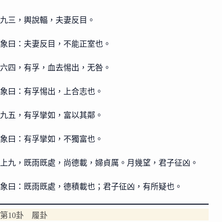
九三，輿說輻，夫妻反目。
象曰：夫妻反目，不能正室也。
六四，有孚，血去惕出，无咎。
象曰：有孚惕出，上合志也。
九五，有孚攣如，富以其鄰。
象曰：有孚攣如，不獨富也。
上九，既雨既處，尚德載，婦貞厲。月幾望，君子征凶。
象曰：既雨既處，德積載也；君子征凶，有所疑也。
第10卦 履卦