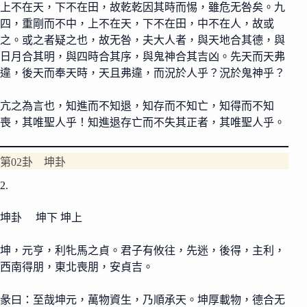
上不在天，下不在田，故乾乾因其時而惕，雖危无咎矣。九
四，重剛而不中，上不在天，下不在田，中不在人，故或
之。或之者疑之也，故无咎，夫大人者，與天地合其德，與
日月合其明，與四時合其序，與鬼神合其吉凶。先天而天弗
違，後天而奉天時，天且弗違，而況於人乎？況於鬼神乎？
亢之為言也，知進而不知退，知存而不知亡，知得而不知
喪，其唯聖人乎！知進退存亡而不失其正者，其唯聖人乎。
第02卦 坤卦
2.
坤卦 坤下 坤上
坤，元亨，利牝馬之貞。君子有攸往，先迷，後得，主利，
西南得朋，東北喪朋，安貞吉。
彖曰：至哉坤元，萬物資生，乃順承天。坤厚載物，德合无