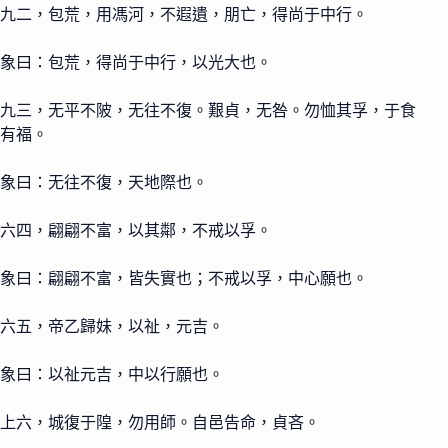
九二，包荒，用馮河，不遐遺，朋亡，得尚于中行。
象曰：包荒，得尚于中行，以光大也。
九三，无平不陂，无往不復。艱貞，无咎。勿恤其孚，于食
有福。
象曰：无往不復，天地際也。
六四，翩翩不富，以其鄰，不戒以孚。
象曰：翩翩不富，皆失實也；不戒以孚，中心願也。
六五，帝乙歸妹，以祉，元吉。
象曰：以祉元吉，中以行願也。
上六，城復于隍，勿用師。自邑告命，貞吝。