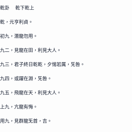
乾卦 乾下乾上
乾，元亨利貞。
初九，潛龍勿用。
九二，見龍在田，利見大人。
九三，君子終日乾乾，夕惕若厲，旡咎。
九四，或躍在淵，旡咎。
九五，飛龍在天，利見大人。
上九，亢龍有悔。
用九，見群龍旡首，吉。