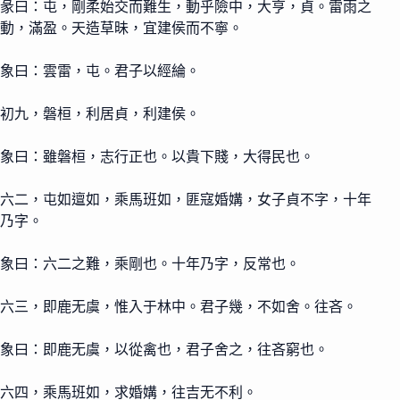
彖曰：屯，剛柔始交而難生，動乎險中，大亨，貞。雷雨之
動，滿盈。天造草昧，宜建侯而不寧。
象曰：雲雷，屯。君子以經綸。
初九，磐桓，利居貞，利建侯。
象曰：雖磐桓，志行正也。以貴下賤，大得民也。
六二，屯如邅如，乘馬班如，匪寇婚媾，女子貞不字，十年
乃字。
象曰：六二之難，乘剛也。十年乃字，反常也。
六三，即鹿无虞，惟入于林中。君子幾，不如舍。往吝。
象曰：即鹿无虞，以從禽也，君子舍之，往吝窮也。
六四，乘馬班如，求婚媾，往吉无不利。