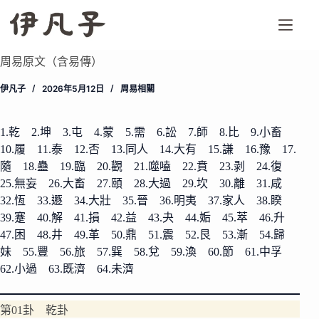
跳
至
主
要
周易原文（含易傳）
內
伊凡子
2026年5月12日
周易相關
容
1.乾
2.坤
3.屯
4.蒙
5.需
6.訟
7.師
8.比
9.小畜
10.履
11.泰
12.否
13.同人
14.大有
15.謙
16.豫
17.
隨
18.蠱
19.臨
20.觀
21.噬嗑
22.賁
23.剥
24.復
25.無妄
26.大畜
27.頤
28.大過
29.坎
30.離
31.咸
32.恆
33.遯
34.大壯
35.晉
36.明夷
37.家人
38.睽
39.蹇
40.解
41.損
42.益
43.夬
44.姤
45.萃
46.升
47.困
48.井
49.革
50.鼎
51.震
52.艮
53.漸
54.歸
妹
55.豐
56.旅
57.巽
58.兌
59.渙
60.節
61.中孚
62.小過
63.既濟
64.未濟
第01卦 乾卦