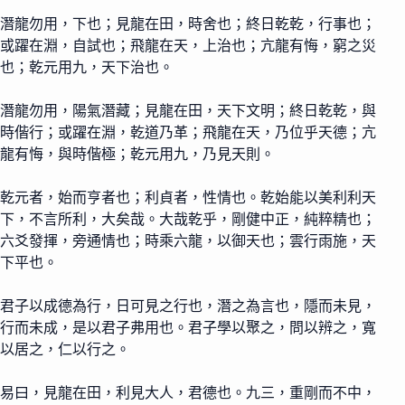
潛龍勿用，下也；見龍在田，時舍也；終日乾乾，行事也；
或躍在淵，自試也；飛龍在天，上治也；亢龍有悔，窮之災
也；乾元用九，天下治也。
潛龍勿用，陽氣潛藏；見龍在田，天下文明；終日乾乾，與
時偕行；或躍在淵，乾道乃革；飛龍在天，乃位乎天德；亢
龍有悔，與時偕極；乾元用九，乃見天則。
乾元者，始而亨者也；利貞者，性情也。乾始能以美利利天
下，不言所利，大矣哉。大哉乾乎，剛健中正，純粹精也；
六爻發揮，旁通情也；時乘六龍，以御天也；雲行雨施，天
下平也。
君子以成德為行，日可見之行也，潛之為言也，隱而未見，
行而未成，是以君子弗用也。君子學以聚之，問以辨之，寬
以居之，仁以行之。
易曰，見龍在田，利見大人，君德也。九三，重剛而不中，