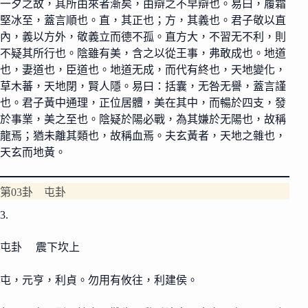
一夕之故，其所由來者漸矣，由辯之不早辯也。易曰，履霜
堅冰至，蓋言順也。直，其正也；方，其義也。君子敬以直
內，義以方外，敬義立而德不孤。直方大，不習无不利，則
不疑其所行也。陰雖有美，含之以從王事，弗敢成也。地道
也，妻道也，臣道也。地道无成，而代有終也，天地變化，
草木蕃，天地閉，賢人隱。易曰：括囊，无咎无譽，蓋言謹
也。君子黃中通理，正位居體，美在其中，而暢於四支，發
於事業，美之至也。陰疑於陽必戰，為其嫌於无陽也，故稱
龍焉；猶未離其類也，故稱血焉。夫玄黃者，天地之雜也，
天玄而地黃。
第03卦 屯卦
3.
屯卦 震下坎上
屯，元亨，利貞。勿用有攸往，利建侯。