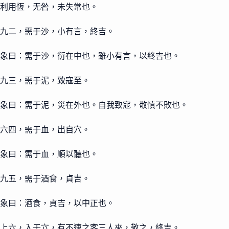
利用恆，无咎，未失常也。
九二，需于沙，小有言，終吉。
象曰：需于沙，衍在中也，雖小有言，以終吉也。
九三，需于泥，致寇至。
象曰：需于泥，災在外也。自我致寇，敬慎不敗也。
六四，需于血，出自穴。
象曰：需于血，順以聽也。
九五，需于酒食，貞吉。
象曰：酒食，貞吉，以中正也。
上六，入于穴，有不速之客三人來，敬之，終吉。