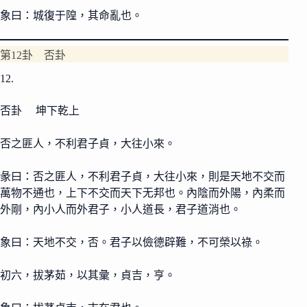
象曰：城復于隍，其命亂也。
第12卦 否卦
12.
否卦 坤下乾上
否之匪人，不利君子貞，大往小來。
彖曰：否之匪人，不利君子貞，大往小來，則是天地不交而
萬物不通也，上下不交而天下无邦也。內陰而外陽，內柔而
外剛，內小人而外君子，小人道長，君子道消也。
象曰：天地不交，否。君子以儉德辟難，不可榮以祿。
初六，拔茅茹，以其彙，貞吉，亨。