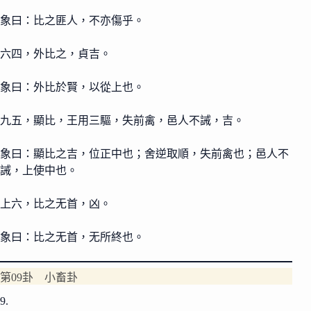
象曰：比之匪人，不亦傷乎。
六四，外比之，貞吉。
象曰：外比於賢，以從上也。
九五，顯比，王用三驅，失前禽，邑人不誡，吉。
象曰：顯比之吉，位正中也；舍逆取順，失前禽也；邑人不
誡，上使中也。
上六，比之无首，凶。
象曰：比之无首，无所終也。
第09卦 小畜卦
9.