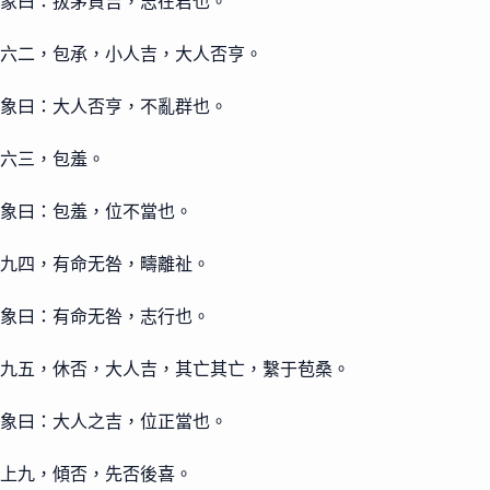
象曰：拔茅貞吉，志在君也。
六二，包承，小人吉，大人否亨。
象曰：大人否亨，不亂群也。
六三，包羞。
象曰：包羞，位不當也。
九四，有命无咎，疇離祉。
象曰：有命无咎，志行也。
九五，休否，大人吉，其亡其亡，繫于苞桑。
象曰：大人之吉，位正當也。
上九，傾否，先否後喜。