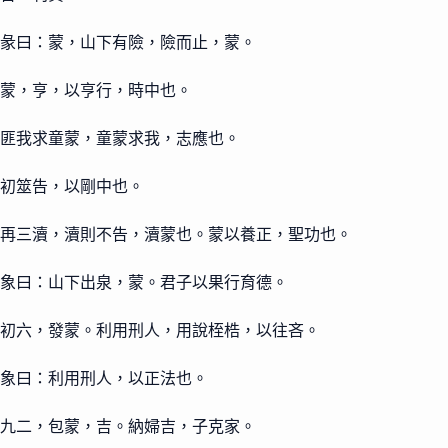
彖曰：蒙，山下有險，險而止，蒙。
蒙，亨，以亨行，時中也。
匪我求童蒙，童蒙求我，志應也。
初筮告，以剛中也。
再三瀆，瀆則不告，瀆蒙也。蒙以養正，聖功也。
象曰：山下出泉，蒙。君子以果行育德。
初六，發蒙。利用刑人，用說桎梏，以往吝。
象曰：利用刑人，以正法也。
九二，包蒙，吉。納婦吉，子克家。