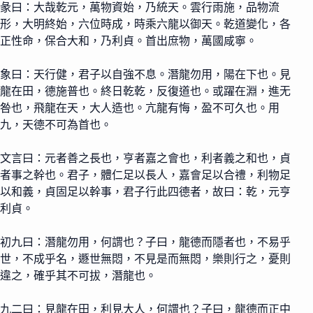
彖曰：大哉乾元，萬物資始，乃統天。雲行雨施，品物流
形，大明終始，六位時成，時乘六龍以御天。乾道變化，各
正性命，保合大和，乃利貞。首出庶物，萬國咸寧。
象曰：天行健，君子以自強不息。潛龍勿用，陽在下也。見
龍在田，德施普也。終日乾乾，反復道也。或躍在淵，進无
咎也，飛龍在天，大人造也。亢龍有悔，盈不可久也。用
九，天德不可為首也。
文言曰：元者善之長也，亨者嘉之會也，利者義之和也，貞
者事之幹也。君子，體仁足以長人，嘉會足以合禮，利物足
以和義，貞固足以幹事，君子行此四德者，故曰：乾，元亨
利貞。
初九曰：潛龍勿用，何謂也？子曰，龍德而隱者也，不易乎
世，不成乎名，遯世無悶，不見是而無悶，樂則行之，憂則
違之，確乎其不可拔，潛龍也。
九二曰：見龍在田，利見大人，何謂也？子曰，龍德而正中