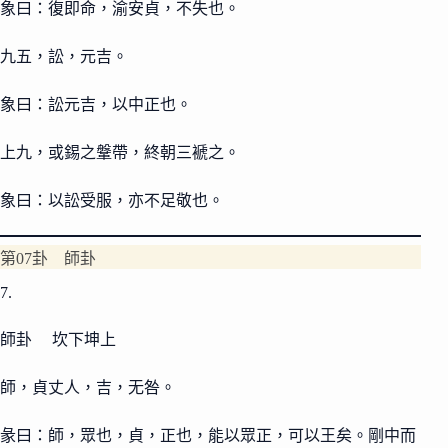
象曰：復即命，渝安貞，不失也。
九五，訟，元吉。
象曰：訟元吉，以中正也。
上九，或錫之鞶帶，終朝三褫之。
象曰：以訟受服，亦不足敬也。
第07卦 師卦
7.
師卦 坎下坤上
師，貞丈人，吉，无咎。
彖曰：師，眾也，貞，正也，能以眾正，可以王矣。剛中而